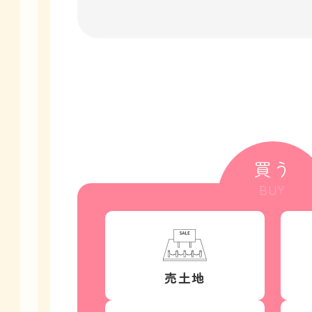
買う
BUY
売土地