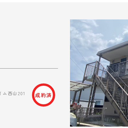
K
ム西山201
成約済