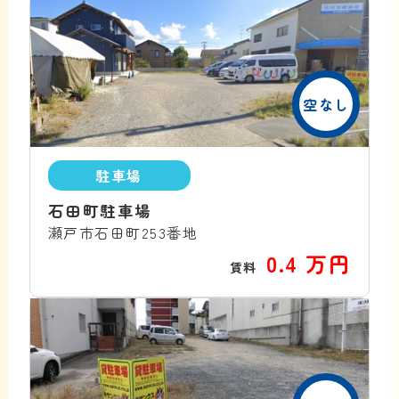
空なし
駐車場
石田町駐車場
瀬戸市石田町253番地
0.4 万円
賃料