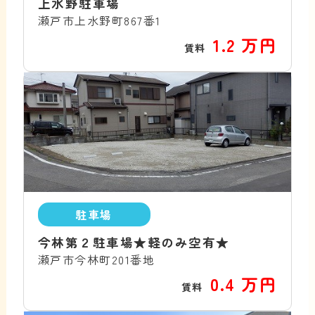
上水野駐車場
瀬戸市上水野町867番1
1.2 万円
賃料
駐車場
今林第２駐車場★軽のみ空有★
瀬戸市今林町201番地
0.4 万円
賃料