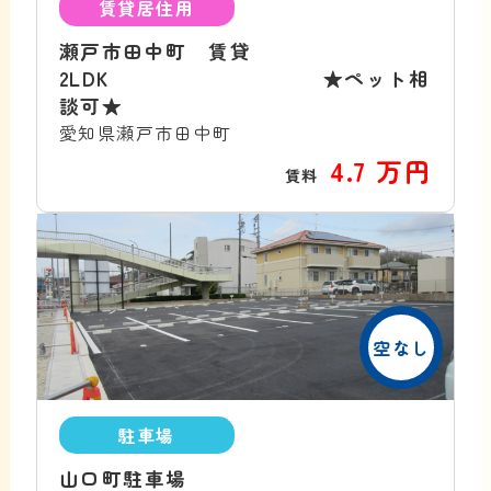
賃貸居住用
瀬戸市田中町 賃貸
2LDK ★ペット相
談可★
愛知県瀬戸市田中町
4.7 万円
賃料
空なし
駐車場
山口町駐車場